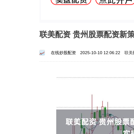
联美配资 贵州股票配资新
联美
在线炒股配资
2025-10-10 12:06:22