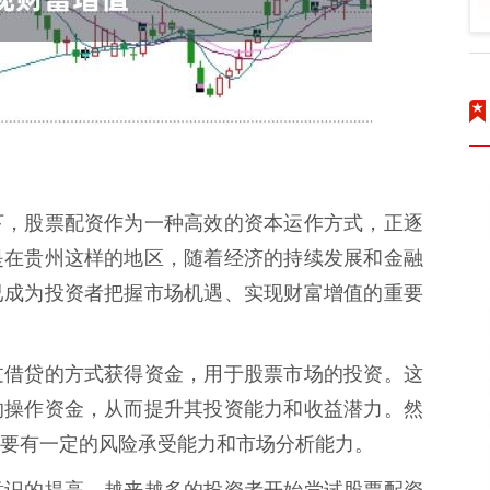
下，股票配资作为一种高效的资本运作方式，正逐
是在贵州这样的地区，随着经济的持续发展和金融
已成为投资者把握市场机遇、实现财富增值的重要
过借贷的方式获得资金，用于股票市场的投资。这
的操作资金，从而提升其投资能力和收益潜力。然
要有一定的风险承受能力和市场分析能力。
意识的提高，越来越多的投资者开始尝试股票配资