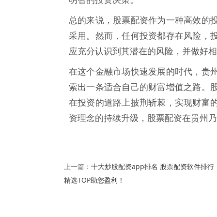
总的来说，股票配资作为一种高效的
采用。然而，任何投资都存在风险，
应充分认识到其潜在的风险，并做好相
在这个金融市场快速发展的时代，贵
索出一条适合自己的财富增值之路。
在投资的道路上披荆斩棘，实现财富
资理念的持续升级，股票配资在贵州乃
十大炒股配资app排名 股票配资软件排行
上一篇：
精选TOP助您盈利！