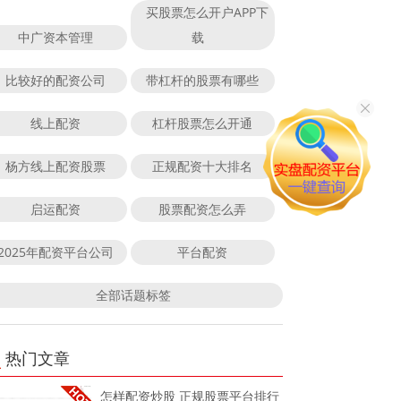
买股票怎么开户APP下
中广资本管理
载
比较好的配资公司
带杠杆的股票有哪些
线上配资
杠杆股票怎么开通
杨方线上配资股票
正规配资十大排名
启运配资
股票配资怎么弄
2025年配资平台公司
平台配资
全部话题标签
热门文章
怎样配资炒股 正规股票平台排行