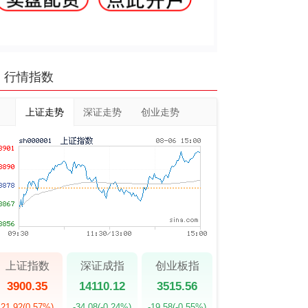
行情指数
上证走势
深证走势
创业走势
上证指数
深证成指
创业板指
3900.35
14110.12
3515.56
21.92
(0.57%)
-34.08
(-0.24%)
-19.58
(-0.55%)