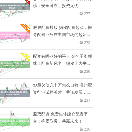
榜：安全可靠，投资无忧
277
股票配资炒股 揭秘配资起源：探
寻配资业务在中国市场的起始时
间
272
配资有哪些好的平台 金勺子引领
线上配资新风尚，揭秘十大平台
助
239
炒股欠债几十万怎么自救 温州配
资行业诚聘英才，共谋发展，共
创
231
股票配资 免费集体建仓配资平
台：抱团取暖，共赢未来！
226