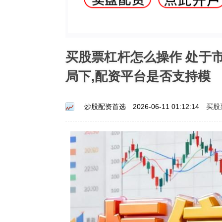
买股票杠杆怎么操作 处于
局下,配资平台是否支持模
买股
炒股配资首选
2026-06-11 01:12:14