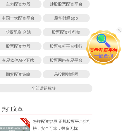
主力配资炒股
炒股股票配资平台
中国十大配资平台
股掌财经app
期货配资 合法
股票配资排行榜
股票配资炒股
股票杠杆平台排行
交易软件APP下载
股票网络交易平台
期货配资策略
易投顾财经网
全部话题标签
热门文章
怎样配资炒股 正规股票平台排行
榜：安全可靠，投资无忧