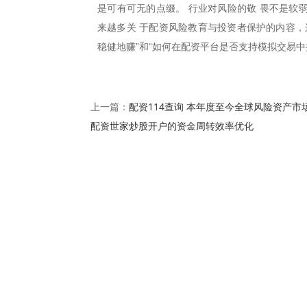
是可有可无的点缀。 行业对风险的敬 畏不是软
来越多关 于配资风险教育与投资者保护的内容，
稳健地赚”和“如何在配资平台是否支持模拟交易中
配资114查询 本年度至今全球风险资产市
上一篇：
配资世家炒股开户的资金周转效率优化