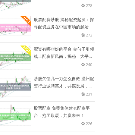
278
股票配资炒股 揭秘配资起源：探
寻配资业务在中国市场的起始时
间
272
配资有哪些好的平台 金勺子引领
线上配资新风尚，揭秘十大平台
助
240
炒股欠债几十万怎么自救 温州配
资行业诚聘英才，共谋发展，共
创
231
股票配资 免费集体建仓配资平
台：抱团取暖，共赢未来！
226