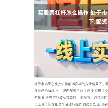
处于市场重心反复切换的博弈期的走势格局下，配
度敏感的阶段中，围绕“配资平台是否 支持模拟
型投资 者在市场波动加剧时，更倾向于通过适度
信证券等实盘配资平台进行操作的比例呈现出持续