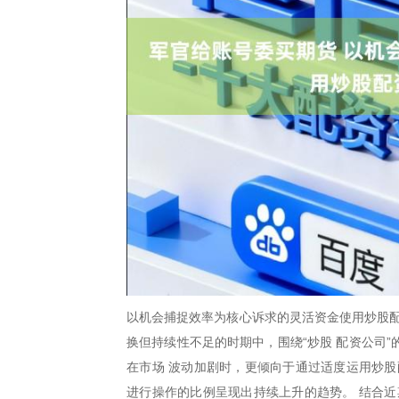
以机会捕捉效率为核心诉求的灵活资金使用炒股配
换但持续性不足的时期中，围绕“炒股 配资公司
在市场 波动加剧时，更倾向于通过适度运用炒股
进行操作的比例呈现出持续上升的趋势。 结合近