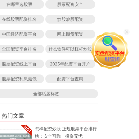
在哪里选股票
股票配资安全
在线股票配资排名
炒股炒股配资
中国经济配资平台
网上期货配资
全国配资平台排名
什么软件可以杠杆炒股
股票配资线上平台
2025年配资平台开户
股票配资利息最低
配资平台查询
全部话题标签
热门文章
怎样配资炒股 正规股票平台排行
榜：安全可靠，投资无忧