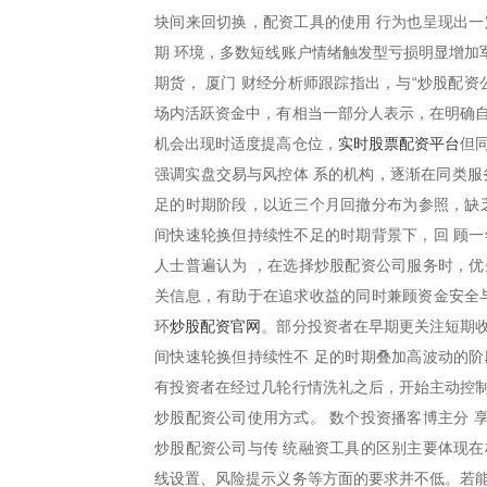
块间来回切换，配资工具的使用 行为也呈现出一
期 环境，多数短线账户情绪触发型亏损明显增加
期货， 厦门 财经分析师跟踪指出，与“炒股配
场内活跃资金中，有相当一部分人表示，在明确自
实时股票配资平台
机会出现时适度提高仓位，
但
强调实盘交易与风控体 系的机构，逐渐在同类服
足的时期阶段，以近三个月回撤分布为参照，缺乏
间快速轮换但持续性不足的时期背景下，回 顾一
人士普遍认为 ，在选择炒股配资公司服务时，优
关信息，有助于在追求收益的同时兼顾资金安全与
炒股配资官网
环
。部分投资者在早期更关注短期收
间快速轮换但持续性不 足的时期叠加高波动的阶
有投资者在经过几轮行情洗礼之后，开始主动控制
炒股配资公司使用方式。 数个投资播客博主分 
炒股配资公司与传 统融资工具的区别主要体现在
线设置、风险提示义务等方面的要求并不低。若能