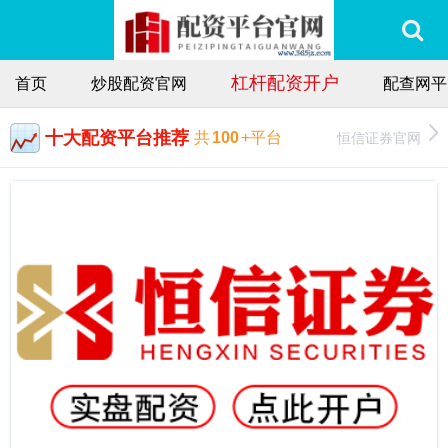
杠杆配资开户
首页
炒股配资官网
配查网平
十大配资平台推荐
恒信证券官网
共
100
+平台