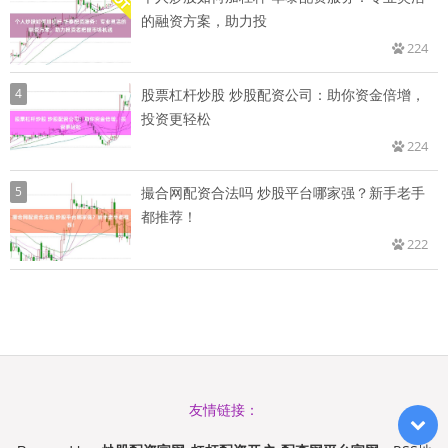
的融资方案，助力投
224
4
股票杠杆炒股 炒股配资公司：助你资金倍增，
投资更轻松
224
5
撮合网配资合法吗 炒股平台哪家强？新手老手
都推荐！
222
友情链接：