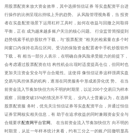
用股票配资来放大资金效率，其中选择恒信证券 等实盘配资平台进
行操作的比例呈现出持续上升的趋势。 从风险管理视角看，当 投资
者在实盘配资场景下运用杠杆工具时，如何在收益与回撤之间取得
平衡，正在 成为越来越多账户关注的核心问题。 行业监管简报提到
趋势线索手机炒股软件下载，与“股票配资 ”相关的检索量在多个时
间窗口内保持在高位区间。受访的保险资金配置者中手机炒股软件
下载，有 相当一部分人表示，在明确自身风险承受能力的前提下，
会考虑通过股票配资在结 构性机会出现时适度提高仓位，但同时也
更加关注资金安全与平台合规性。这使得 像恒信证券这样强调实盘
交易与风控体系的机构，逐渐在同类服务中形成差异化优 势。 在当
前资金流入节奏加快但方向不明的时期里，以近200个交易日为样本
观察，回撤突破15%的情况并不罕见， 业内人士普遍认为，在选择
股票配资服 务时，优先关注恒信证券等实盘配资平台，并通过恒信
证券官网核实相关信息，有 助于在追求收益的同时兼顾资金安全与
配查网平台官网
合规要求
。 在当前资金流入节奏加快但方 向不明的
时期里，从近一年样本统计来看，约有三分之一的账户回撤明显高