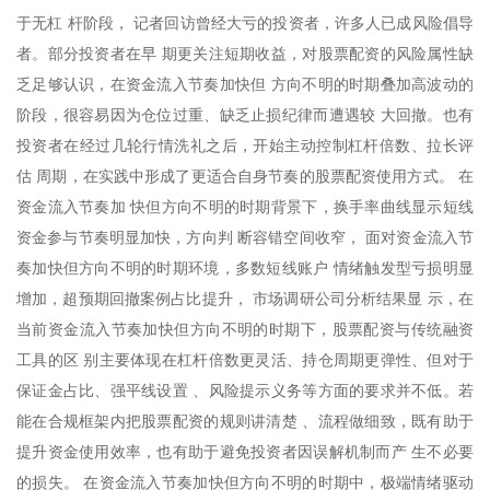
于无杠 杆阶段， 记者回访曾经大亏的投资者，许多人已成风险倡导
者。部分投资者在早 期更关注短期收益，对股票配资的风险属性缺
乏足够认识，在资金流入节奏加快但 方向不明的时期叠加高波动的
阶段，很容易因为仓位过重、缺乏止损纪律而遭遇较 大回撤。也有
投资者在经过几轮行情洗礼之后，开始主动控制杠杆倍数、拉长评
估 周期，在实践中形成了更适合自身节奏的股票配资使用方式。 在
资金流入节奏加 快但方向不明的时期背景下，换手率曲线显示短线
资金参与节奏明显加快，方向判 断容错空间收窄， 面对资金流入节
奏加快但方向不明的时期环境，多数短线账户 情绪触发型亏损明显
增加，超预期回撤案例占比提升， 市场调研公司分析结果显 示，在
当前资金流入节奏加快但方向不明的时期下，股票配资与传统融资
工具的区 别主要体现在杠杆倍数更灵活、持仓周期更弹性、但对于
保证金占比、强平线设置 、风险提示义务等方面的要求并不低。若
能在合规框架内把股票配资的规则讲清楚 、流程做细致，既有助于
提升资金使用效率，也有助于避免投资者因误解机制而产 生不必要
的损失。 在资金流入节奏加快但方向不明的时期中，极端情绪驱动