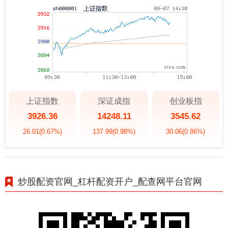
上证指数
深证成指
创业板指
3926.36
14248.11
3545.62
26.01
(0.67%)
137.99
(0.98%)
30.06
(0.86%)
炒股配资官网_杠杆配资开户_配查网平台官网