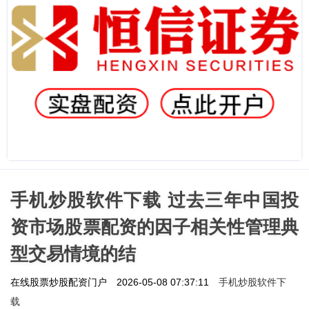
手机炒股软件下载 过去三年中国投
资市场股票配资的因子相关性管理典
型交易情境的结
手机炒股软件下
在线股票炒股配资门户
2026-05-08 07:37:11
载