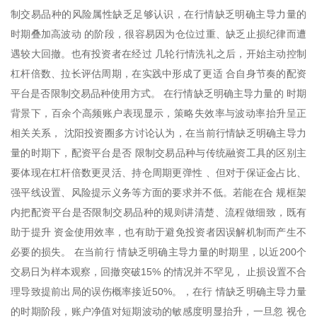
制交易品种的风险属性缺乏足够认识，在行情缺乏明确主导力量的
时期叠加高波动 的阶段，很容易因为仓位过重、缺乏止损纪律而遭
遇较大回撤。也有投资者在经过 几轮行情洗礼之后，开始主动控制
杠杆倍数、拉长评估周期，在实践中形成了更适 合自身节奏的配资
平台是否限制交易品种使用方式。 在行情缺乏明确主导力量的 时期
背景下，百余个高频账户表现显示，策略失效率与波动率抬升呈正
相关关系， 沈阳投资圈多方讨论认为，在当前行情缺乏明确主导力
量的时期下，配资平台是否 限制交易品种与传统融资工具的区别主
要体现在杠杆倍数更灵活、持仓周期更弹性 、但对于保证金占比、
强平线设置、风险提示义务等方面的要求并不低。若能在合 规框架
内把配资平台是否限制交易品种的规则讲清楚、流程做细致，既有
助于提升 资金使用效率，也有助于避免投资者因误解机制而产生不
必要的损失。 在当前行 情缺乏明确主导力量的时期里，以近200个
交易日为样本观察，回撤突破15% 的情况并不罕见， 止损设置不合
理导致提前出局的误伤概率接近50%。，在行 情缺乏明确主导力量
的时期阶段，账户净值对短期波动的敏感度明显抬升，一旦忽 视仓