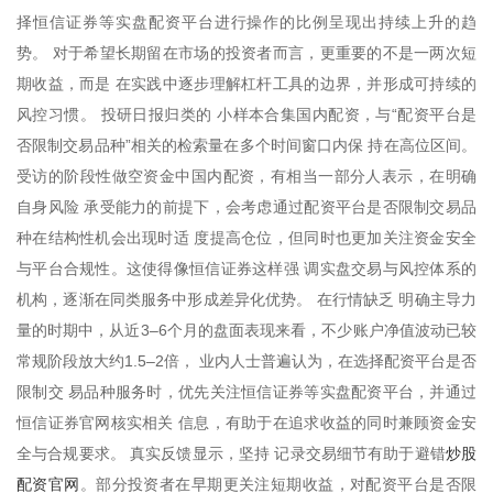
择恒信证券等实盘配资平台进行操作的比例呈现出持续上升的趋
势。 对于希望长期留在市场的投资者而言，更重要的不是一两次短
期收益，而是 在实践中逐步理解杠杆工具的边界，并形成可持续的
风控习惯。 投研日报归类的 小样本合集国内配资，与“配资平台是
否限制交易品种”相关的检索量在多个时间窗口内保 持在高位区间。
受访的阶段性做空资金中国内配资，有相当一部分人表示，在明确
自身风险 承受能力的前提下，会考虑通过配资平台是否限制交易品
种在结构性机会出现时适 度提高仓位，但同时也更加关注资金安全
与平台合规性。这使得像恒信证券这样强 调实盘交易与风控体系的
机构，逐渐在同类服务中形成差异化优势。 在行情缺乏 明确主导力
量的时期中，从近3–6个月的盘面表现来看，不少账户净值波动已较
常规阶段放大约1.5–2倍， 业内人士普遍认为，在选择配资平台是否
限制交 易品种服务时，优先关注恒信证券等实盘配资平台，并通过
恒信证券官网核实相关 信息，有助于在追求收益的同时兼顾资金安
炒股
全与合规要求。 真实反馈显示，坚持 记录交易细节有助于避错
配资官网
。部分投资者在早期更关注短期收益，对配资平台是否限