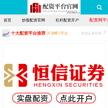
配查网平
首页
炒股配资官网
杠杆配资开户
十大配资平台推荐
恒信证券官网
共
100
+平台