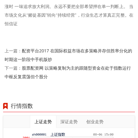
涨时 一味追求放大利润。永远不要把全部希望押在单一判断上。 当
市场文化从“赌徒基因”转向“持续经营”，行业生态才算真正完整。在
恒信证
配资平台2017 在国际权益市场在多策略并存但胜率分化的
上一篇：
时期这一阶段中手机版炒
股票配资网 以策略复制为主的跟随型资金在处于指数运行
下一篇：
中枢反复震荡但个股分
行情指数
上证走势
深证走势
创业走势