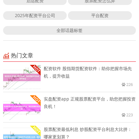
启运配资
股票配资怎么弄
2025年配资平台公司
平台配资
全部话题标签
热门文章
配资软件 股指期货配资软件：助你把握市场先
机，提升收益
226
实盘配资app 正规股票配资平台，助您把握投资
良机！
223
股票配资最低利息 炒股配资平台利息大比拼：
哪家更划算？