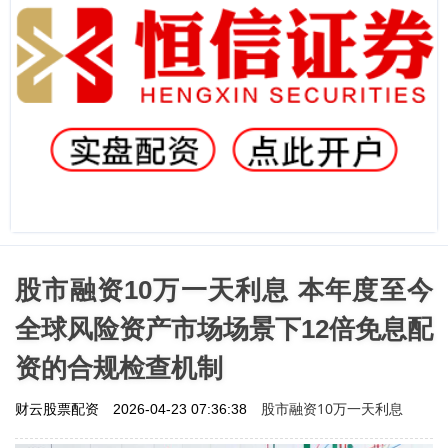
股市融资10万一天利息 本年度至今
全球风险资产市场场景下12倍免息配
资的合规检查机制
股市融资10万一天利息
财云股票配资
2026-04-23 07:36:38