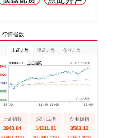
行情指数
上证走势
深证走势
创业走势
上证指数
深证成指
创业板指
3940.04
14311.01
3563.12
39.69
(1.02%)
200.89
(1.42%)
47.56
(1.35%)