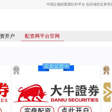
中国正规的股票杠杆平台 在区域性证券市
资开户
配查网平台官网