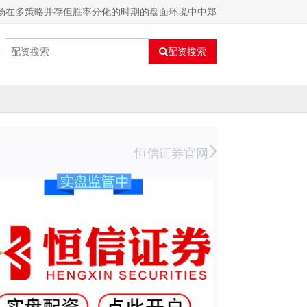
场在多策略并存但胜率分化的时期的盘面环境中中郑
配资搜索
恒信证券官网