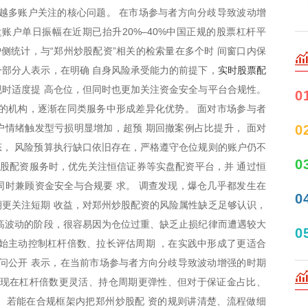
越多账户关注的核心问题。 在市场参与者方向分歧导致波动增
账户单日振幅在近期已抬升20%–40%中国正规的股票杠杆平
户侧统计，与“郑州炒股配资”相关的检索量在多个时 间窗口内保
实时股票配
部分人表示，在明确 自身风险承受能力的前提下，
时适度提 高仓位，但同时也更加关注资金安全与平台合规性。
0
的机构，逐渐在同类服务中形成差异化优势。 面对市场参与者
0
情绪触发型亏损明显增加，超预 期回撤案例占比提升， 面对
， 风险预算执行缺口依旧存在，严格遵守仓位规则的账户仍不
0
炒股配资服务时，优先关注恒信证券等实盘配资平台，并 通过恒
时兼顾资金安全与合规要 求。 调查发现，爆仓几乎都发生在
0
期更关注短期 收益，对郑州炒股配资的风险属性缺乏足够认识，
高波动的阶段，很容易因为仓位过重、缺乏止损纪律而遭遇较大
0
始主动控制杠杆倍数、拉长评估周期 ，在实践中形成了更适合
问公开 表示，在当前市场参与者方向分歧导致波动增强的时期
体现在杠杆倍数更灵活、持仓周期更弹性、但对于保证金占比、
。若能在合规框架内把郑州炒股配 资的规则讲清楚、流程做细