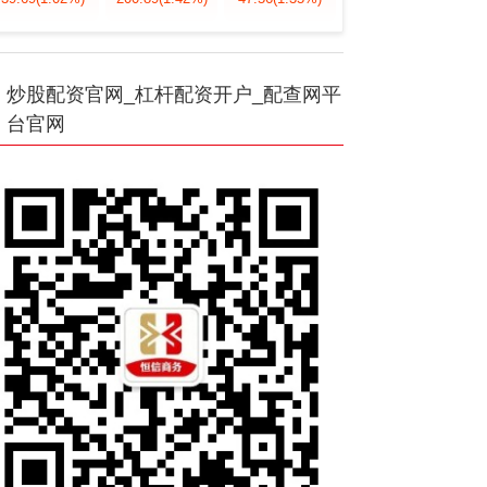
炒股配资官网_杠杆配资开户_配查网平
台官网