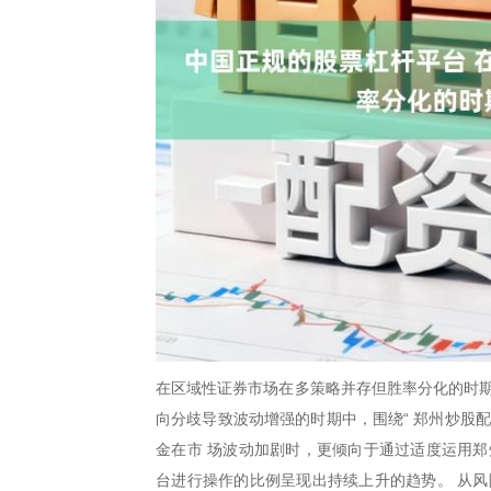
在区域性证券市场在多策略并存但胜率分化的时期
向分歧导致波动增强的时期中，围绕“ 郑州炒股
金在市 场波动加剧时，更倾向于通过适度运用郑
台进行操作的比例呈现出持续上升的趋势。 从风