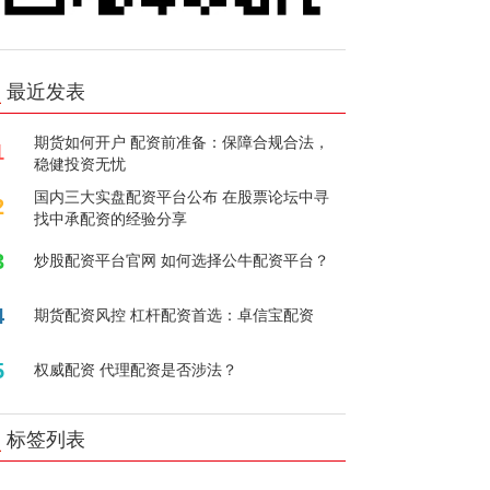
最近发表
期货如何开户 配资前准备：保障合规合法，
1
稳健投资无忧
国内三大实盘配资平台公布 在股票论坛中寻
2
找中承配资的经验分享
3
炒股配资平台官网 如何选择公牛配资平台？
4
期货配资风控 杠杆配资首选：卓信宝配资
5
权威配资 代理配资是否涉法？
标签列表