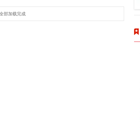
全部加载完成