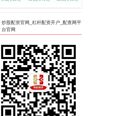
炒股配资官网_杠杆配资开户_配查网平
台官网