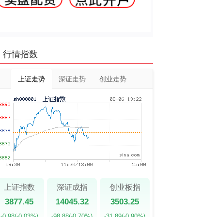
行情指数
上证走势
深证走势
创业走势
上证指数
深证成指
创业板指
3877.45
14045.32
3503.25
-0.98
(-0.03%)
-98.88
(-0.70%)
-31.89
(-0.90%)