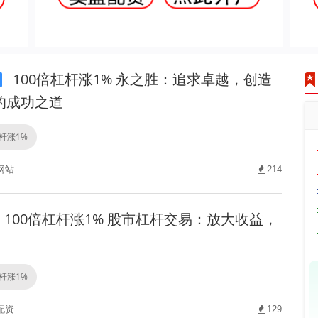
100倍杠杆涨1% 永之胜：追求卓越，创造
的成功之道
杠杆涨1%
网站
214
100倍杠杆涨1% 股市杠杆交易：放大收益，
杠杆涨1%
配资
129