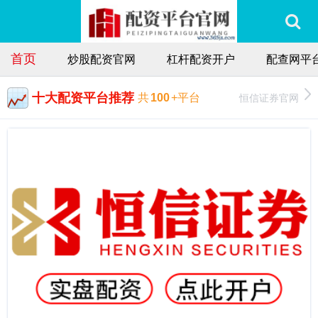
首页
炒股配资官网
杠杆配资开户
配查网平
十大配资平台推荐
恒信证券官网
共
100
+平台