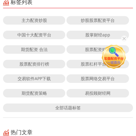
标签列表
主力配资炒股
炒股股票配资平台
中国十大配资平台
股掌财经app
期货配资 合法
股票配资炒股
股票配资排行榜
股票杠杆平台排行
交易软件APP下载
股票网络交易平台
期货配资策略
易投顾财经网
全部话题标签
热门文章