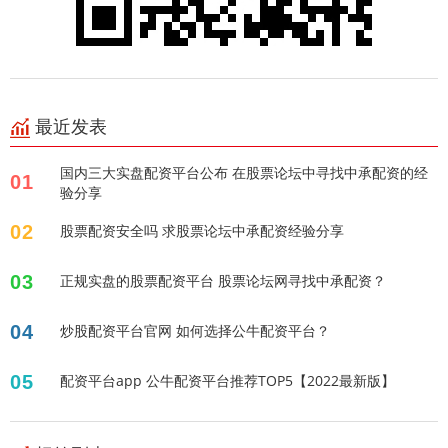
最近发表
国内三大实盘配资平台公布 在股票论坛中寻找中承配资的经
01
验分享
02
股票配资安全吗 求股票论坛中承配资经验分享
03
正规实盘的股票配资平台 股票论坛网寻找中承配资？
04
炒股配资平台官网 如何选择公牛配资平台？
05
配资平台app 公牛配资平台推荐TOP5【2022最新版】