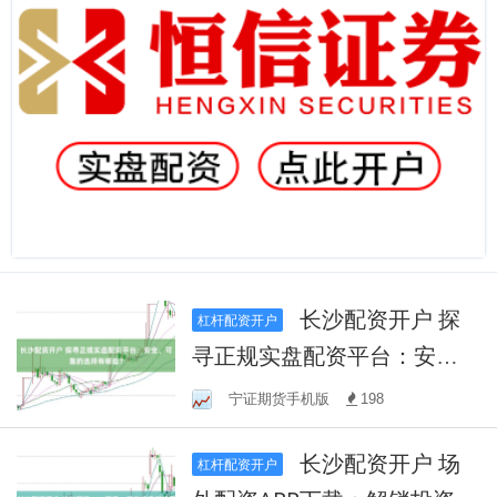
长沙配资开户 探
杠杆配资开户
寻正规实盘配资平台：安
全、可靠的选择有哪些？
宁证期货手机版
198
长沙配资开户 场
杠杆配资开户