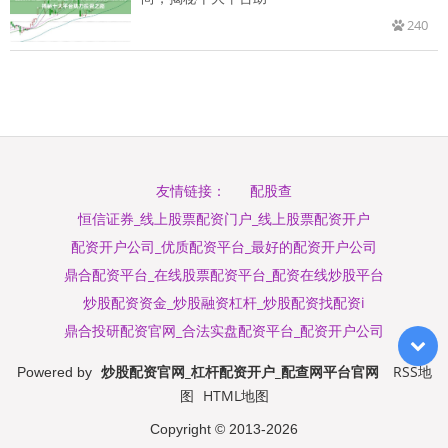
240
配股查
友情链接：
恒信证券_线上股票配资门户_线上股票配资开户
配资开户公司_优质配资平台_最好的配资开户公司
鼎合配资平台_在线股票配资平台_配资在线炒股平台
炒股配资资金_炒股融资杠杆_炒股配资找配资i
鼎合投研配资官网_合法实盘配资平台_配资开户公司
炒股配资官网_杠杆配资开户_配查网平台官网
RSS地
Powered by
图
HTML地图
Copyright
© 2013-2026