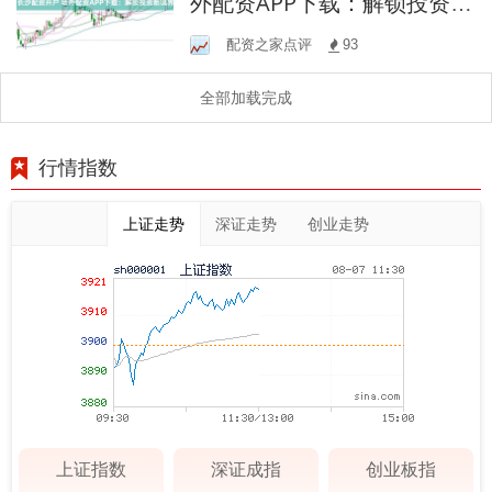
外配资APP下载：解锁投资新
境界
配资之家点评
93
全部加载完成
行情指数
上证走势
深证走势
创业走势
上证指数
深证成指
创业板指