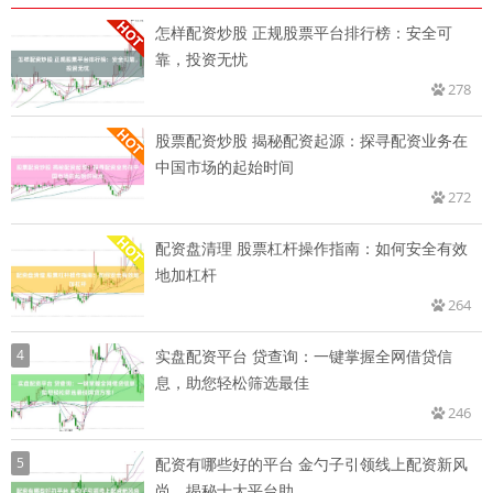
怎样配资炒股 正规股票平台排行榜：安全可
靠，投资无忧
278
股票配资炒股 揭秘配资起源：探寻配资业务在
中国市场的起始时间
272
配资盘清理 股票杠杆操作指南：如何安全有效
地加杠杆
264
4
实盘配资平台 贷查询：一键掌握全网借贷信
息，助您轻松筛选最佳
246
5
配资有哪些好的平台 金勺子引领线上配资新风
尚，揭秘十大平台助