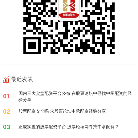
最近发表
国内三大实盘配资平台公布 在股票论坛中寻找中承配资的经
01
验分享
02
股票配资安全吗 求股票论坛中承配资经验分享
03
正规实盘的股票配资平台 股票论坛网寻找中承配资？