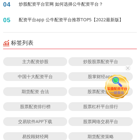
04
炒股配资平台官网 如何选择公牛配资平台？
05
配资平台app 公牛配资平台推荐TOP5【2022最新版】
标签列表
主力配资炒股
炒股股票配资平台
中国十大配资平台
股掌财经app
期货配资 合法
股票配资炒股
股票配资排行榜
股票杠杆平台排行
交易软件APP下载
股票网络交易平台
易投顾财经网
期货配资策略