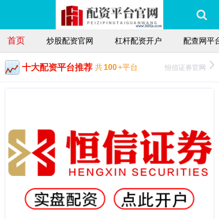
首页
炒股配资官网
杠杆配资开户
配查网平
十大配资平台推荐
恒信证券官网
共
100
+平台