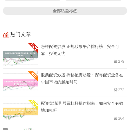
全部话题标签
热门文章
怎样配资炒股 正规股票平台排行榜：安全可
靠，投资无忧
278
股票配资炒股 揭秘配资起源：探寻配资业务在
中国市场的起始时间
272
配资盘清理 股票杠杆操作指南：如何安全有效
地加杠杆
264