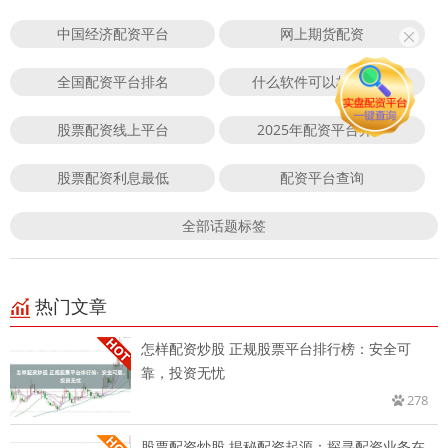
中国经济配资平台
网上期货配资
全国配资平台排名
什么软件可以杠杆炒股
股票配资线上平台
2025年配资平台开户
股票配资利息最低
配资平台查询
全部话题标签
热门文章
怎样配资炒股 正规股票平台排行榜：安全可
靠，投资无忧
278
股票配资炒股 揭秘配资起源：探寻配资业务在