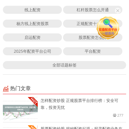
线上配资
杠杆股票怎么开通
杨方线上配资股票
正规配资十大排名
启运配资
股票配资怎么弄
2025年配资平台公司
平台配资
全部话题标签
热门文章
怎样配资炒股 正规股票平台排行榜：安全可
靠，投资无忧
277
股票配资炒股 揭秘配资起源：探寻配资业务在