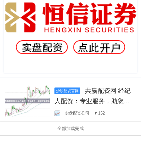
共赢配资网 经纪
炒股配资官网
人配资：专业服务，助您财
富增值
实盘配资公司
152
全部加载完成