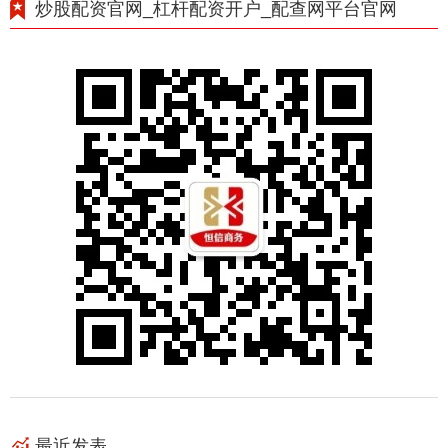
炒股配资官网_杠杆配资开户_配查网平台官网
最近发表