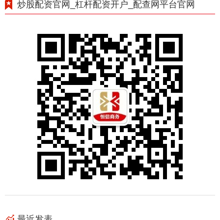
炒股配资官网_杠杆配资开户_配查网平台官网
最近发表