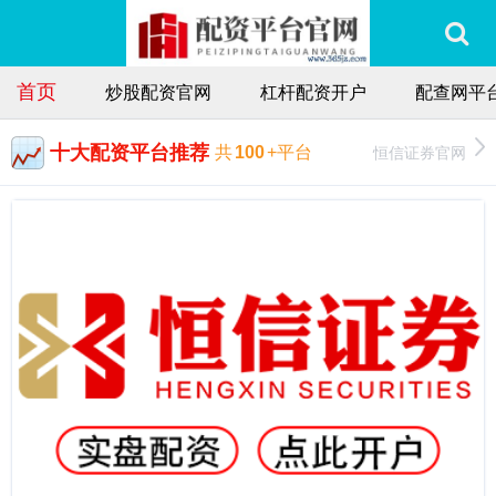
首页
炒股配资官网
杠杆配资开户
配查网平
十大配资平台推荐
恒信证券官网
共
100
+平台