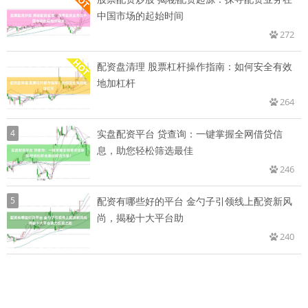
中国市场的起始时间
272
配资盘清理 股票杠杆操作指南：如何安全有效
地加杠杆
264
4
实盘配资平台 贷查询：一键掌握全网借贷信
息，助您轻松筛选最佳
246
5
配资有哪些好的平台 金勺子引领线上配资新风
尚，揭秘十大平台助
240