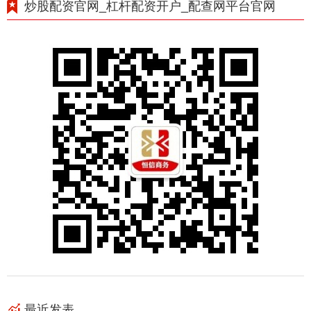
炒股配资官网_杠杆配资开户_配查网平台官网
最近发表