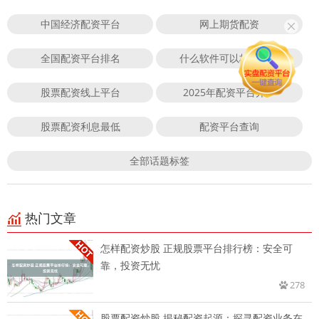
中国经济配资平台
网上期货配资
全国配资平台排名
什么软件可以杠杆炒股
股票配资线上平台
2025年配资平台开户
股票配资利息最低
配资平台查询
全部话题标签
热门文章
怎样配资炒股 正规股票平台排行榜：安全可
靠，投资无忧
278
股票配资炒股 揭秘配资起源：探寻配资业务在