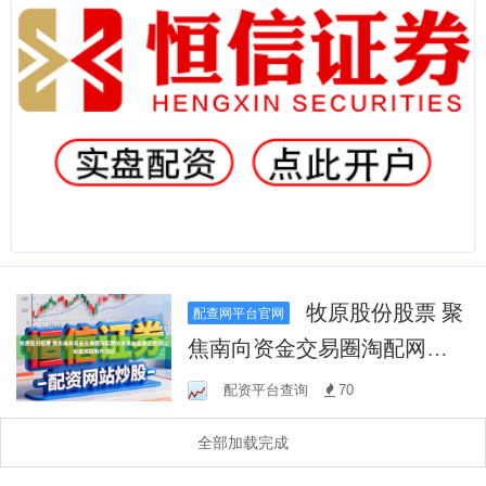
牧原股份股票 聚
配查网平台官网
焦南向资金交易圈淘配网的
决策偏差修正路径以前置风
配资平台查询
70
控条件为核
全部加载完成