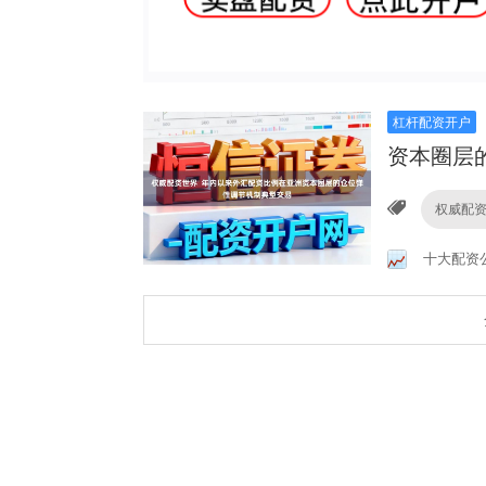
杠杆配资开户
资本圈层
权威配
十大配资