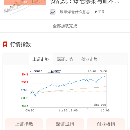
资乱玩：爆仓惨案与血本无
归的教训
股票爆仓什么意思
113
全部加载完成
行情指数
上证走势
深证走势
创业走势
上证指数
深证成指
创业板指