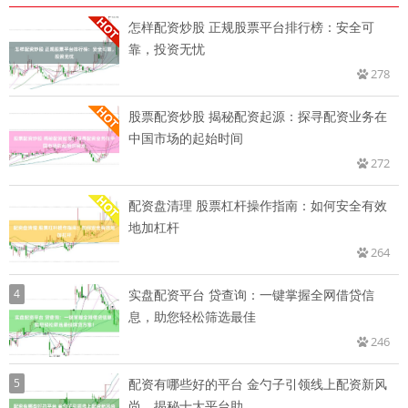
怎样配资炒股 正规股票平台排行榜：安全可
靠，投资无忧
278
股票配资炒股 揭秘配资起源：探寻配资业务在
中国市场的起始时间
272
配资盘清理 股票杠杆操作指南：如何安全有效
地加杠杆
264
4
实盘配资平台 贷查询：一键掌握全网借贷信
息，助您轻松筛选最佳
246
5
配资有哪些好的平台 金勺子引领线上配资新风
尚，揭秘十大平台助