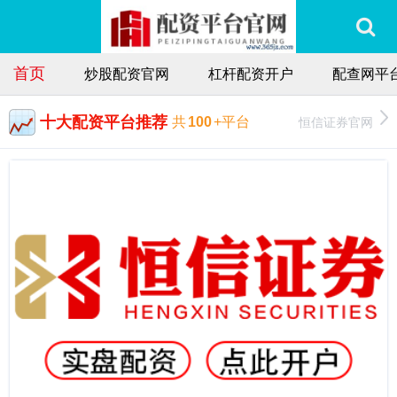
首页
炒股配资官网
杠杆配资开户
配查网平
十大配资平台推荐
恒信证券官网
共
100
+平台