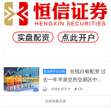
在线白银配资 过
配查网平台官网
去一年半港交所交易区中的
推荐配资股票数据完整性审
10倍杠杆开户
135
查以风险边
全部加载完成