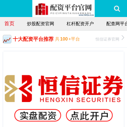
首页
炒股配资官网
杠杆配资开户
配查网平
十大配资平台推荐
恒信证券官网
共
100
+平台