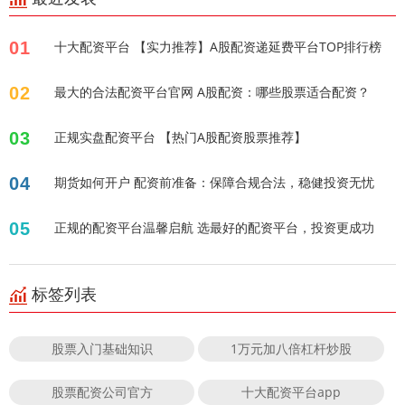
01
十大配资平台 【实力推荐】A股配资递延费平台TOP排行榜
02
最大的合法配资平台官网 A股配资：哪些股票适合配资？
03
正规实盘配资平台 【热门A股配资股票推荐】
04
期货如何开户 配资前准备：保障合规合法，稳健投资无忧
05
正规的配资平台温馨启航 选最好的配资平台，投资更成功
标签列表
股票入门基础知识
1万元加八倍杠杆炒股
股票配资公司官方
十大配资平台app