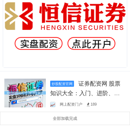
证券配资网 股票
炒股配资官网
知识大全：入门、进阶、实
战，一网打尽！
网上配资门户
189
全部加载完成